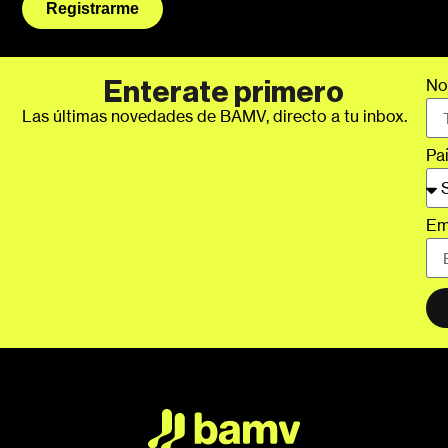
Registrarme
No
Enterate primero
Las últimas novedades de BAMV, directo a tu inbox.
Pa
Em