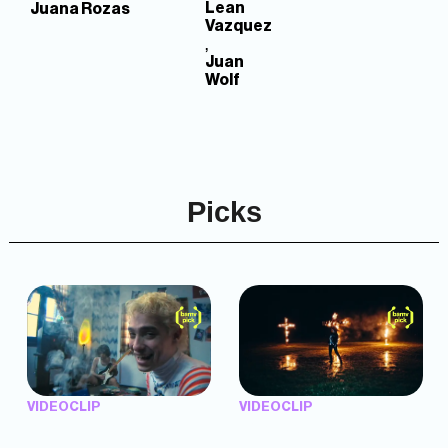
Lean
Juana Rozas
Vazquez
,
Juan
Wolf
Picks
VIDEOCLIP
VIDEOCLIP
"Argentina Is Daing" —
"TENEMOS PIEL" —
Marttein (dir. Mutti Valentín,
Saramalacara (dir. Cruz