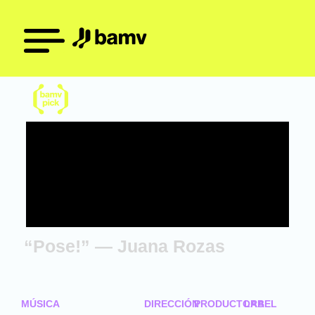
“Pose!” — Juana Rozas
MÚSICA
DIRECCIÓN
PRODUCTORA
LABEL