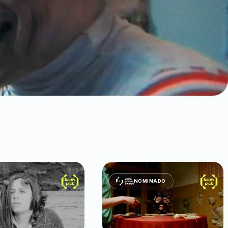
NOMINADO