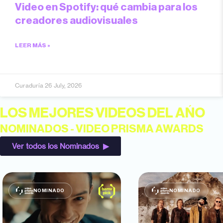
Video en Spotify: qué cambia para los
creadores audiovisuales
LEER MÁS »
Curaduría
26 July, 2026
LOS MEJORES VIDEOS DEL AÑO
NOMINADOS - VIDEO PRISMA AWARDS
Ver todos los Nominados ▶︎
NOMINADO
NOMINADO