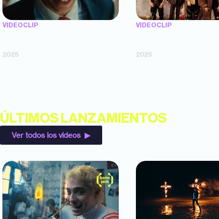
VIDEOCLIP
VIDEOCLIP
"SUPEROFERTAS" — Marttein (dir.
"Vivir Sin Aire" — Maná, Carí
Mutti Valentín, Oliverio Sisso)
Antonio Roma)
2025
2025
ÚLTIMOS LANZAMIENTOS
Ver todos los videos ▶︎