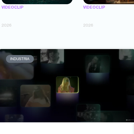
VIDEOCLIP
VIDEOCLIP
"TENEMOS PIEL" — Saramalacara (dir.
"FLORES" — Luz Gaggi (dir.
Cruz Larrosa, Ripbort)
Fossati)
2026
2026
INDUSTRIA