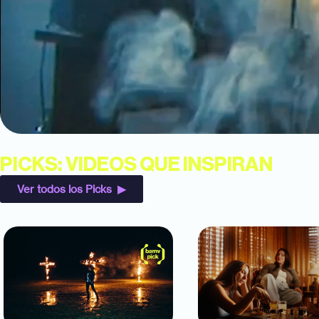
PICKS: VIDEOS QUE INSPIRAN
Ver todos los Picks ▶︎