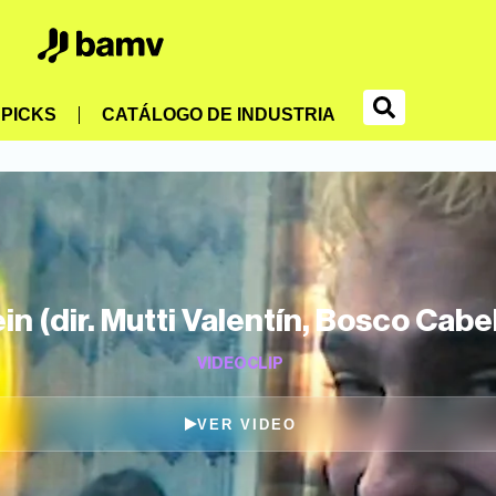
PICKS
CATÁLOGO DE INDUSTRIA
in (dir. Mutti Valentín, Bosco Cabel
VIDEOCLIP