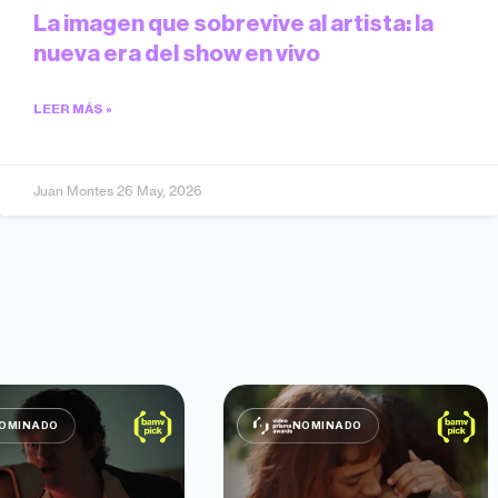
La imagen que sobrevive al artista: la
nueva era del show en vivo
LEER MÁS »
Juan Montes
26 May, 2026
OMINADO
NOMINADO