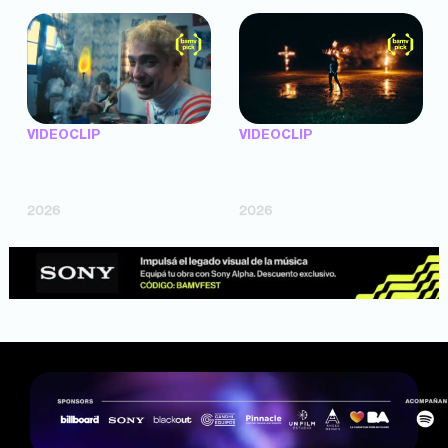
VIDEOCLIP
VIDEOCLIP
"Argentina Is Daing" —
"TENEMOS PIEL" —
Marttein (dir. Mutti Valentín,
Saramalacara (dir. Cruz
Bosco Cabello)
Larrosa, Ripbort)
2026
2026