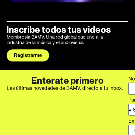
Inscribe todos tus videos
Membresía BAMV: Una red global que une a la
industria de la música y el audiovisual.
Registrarme
No
Enterate primero
Las últimas novedades de BAMV, directo a tu inbox.
Pa
Em