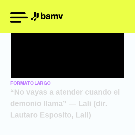
FORMATO LARGO
“No vayas a atender cuando el
demonio llama” — Lali (dir.
Lautaro Esposito, Lali)