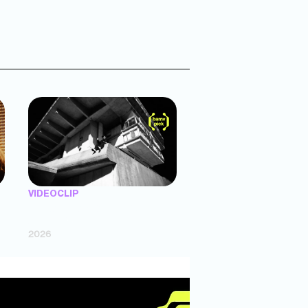
VIDEOCLIP
"X UNAS LLANTAS" — Trueno (dir.
Agustín Puente)
2026