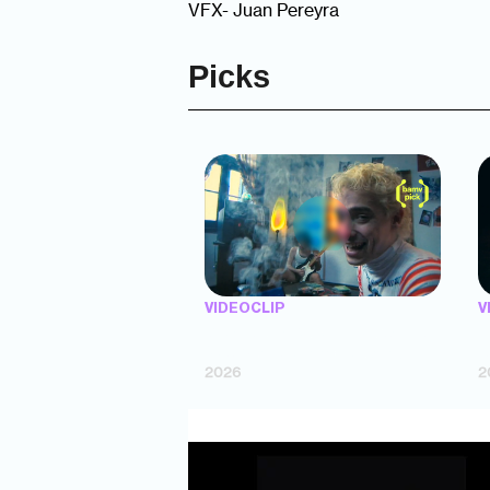
VFX- Juan Pereyra
Picks
VIDEOCLIP
V
"Argentina Is Daing" — Marttein (dir.
"
Mutti Valentín, Bosco Cabello)
(
2026
2