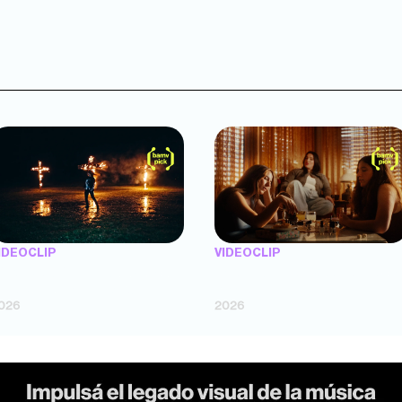
IDEOCLIP
VIDEOCLIP
TENEMOS PIEL" — Saramalacara
"FLORES" — Luz Gaggi (dir. Lucas
dir. Cruz Larrosa, Ripbort)
Fossati)
026
2026