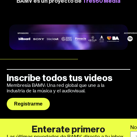
BAMV es un proyecto de
Tres60 Media​
Inscribe todos tus videos
Membresía BAMV: Una red global que une a la
industria de la música y el audiovisual.
Registrarme
No
Enterate primero
Las últimas novedades de BAMV, directo a tu inbox.