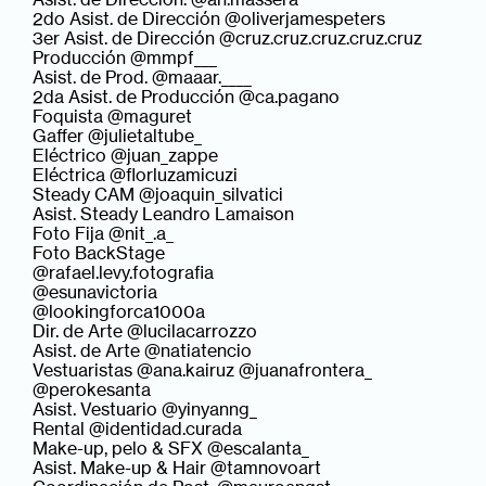
2do Asist. de Dirección @oliverjamespeters
3er Asist. de Dirección @cruz.cruz.cruz.cruz.cruz
Producción @mmpf___
Asist. de Prod. @maaar.____
2da Asist. de Producción @ca.pagano
Foquista @maguret
Gaffer @julietaltube_
Eléctrico @juan_zappe
Eléctrica @florluzamicuzi
Steady CAM @joaquin_silvatici
Asist. Steady Leandro Lamaison
Foto Fija @nit_.a_
Foto BackStage
@rafael.levy.fotografia
@esunavictoria
@lookingforca1000a
Dir. de Arte @lucilacarrozzo
Asist. de Arte @natiatencio
Vestuaristas @ana.kairuz @juanafrontera_
@perokesanta
Asist. Vestuario @yinyanng_
Rental @identidad.curada
Make-up, pelo & SFX @escalanta_
Asist. Make-up & Hair @tamnovoart