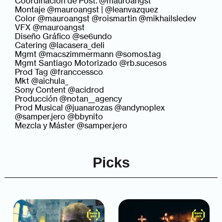
Coordinación de Post. @mauroangst
Montaje @mauroangst | @leanvazquez
Color @mauroangst @roismartin @mikhailsledev
VFX @mauroangst
Diseño Gráfico @se6undo
Catering @lacasera_deli
Mgmt @macszimmermann @somos.tag
Mgmt Santiago Motorizado @rb.sucesos
Prod Tag @franccessco
Mkt @aichula_
Sony Content @acidrod
Producción @notan__agency
Prod Musical @juanarozas @andynoplex
@samper.jero @bbynito
Mezcla y Máster @samper.jero
Picks