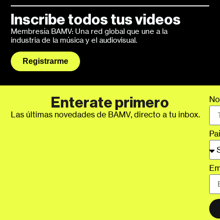
Inscribe todos tus videos
Membresía BAMV: Una red global que une a la
industria de la música y el audiovisual.
Registrarme
No
Enterate primero
Las últimas novedades de BAMV, directo a tu inbox.
Pa
Em