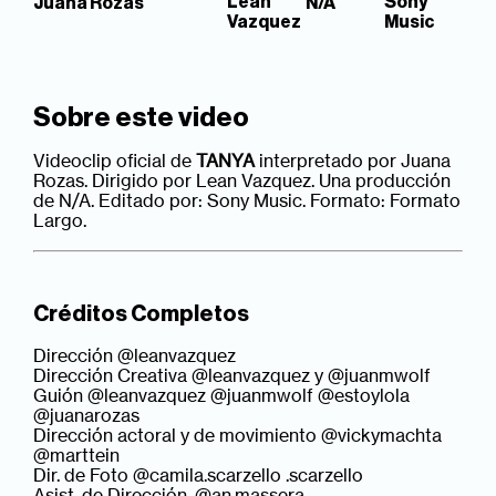
Lean
Sony
Juana Rozas
N/A
Vazquez
Music
Sobre este video
Videoclip oficial de
TANYA
interpretado por Juana
Rozas. Dirigido por Lean Vazquez. Una producción
de N/A. Editado por: Sony Music. Formato: Formato
Largo.
Créditos Completos
Dirección @leanvazquez
Dirección Creativa @leanvazquez y @juanmwolf
Guión @leanvazquez @juanmwolf @estoylola
@juanarozas
Dirección actoral y de movimiento @vickymachta
@marttein
Dir. de Foto @camila.scarzello .scarzello
Asist. de Dirección. @an.massera