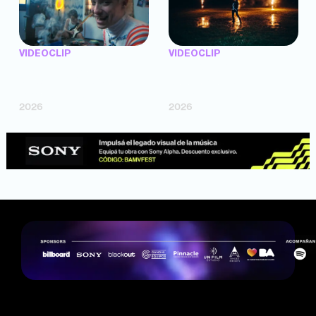
VIDEOCLIP
VIDEOCLIP
"Argentina Is Daing" —
"TENEMOS PIEL" —
Marttein (dir. Mutti Valentín,
Saramalacara (dir. Cruz
Bosco Cabello)
Larrosa, Ripbort)
2026
2026