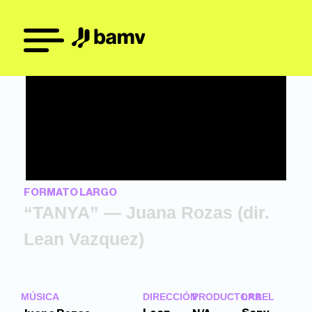
FORMATO LARGO
“TANYA” — Juana Rozas (dir.
Lean Vazquez)
MÚSICA
DIRECCIÓN
PRODUCTORA
LABEL