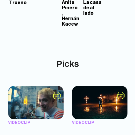
Anita
La casa
Trueno
Piñero
de al
,
lado
Hernán
Kacew
Picks
VIDEOCLIP
VIDEOCLIP
"Argentina Is Daing" —
"TENEMOS PIEL" —
Marttein (dir. Mutti Valentín,
Saramalacara (dir. Cruz