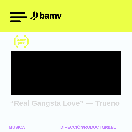
“Real Gangsta Love” — Trueno
MÚSICA
DIRECCIÓN
PRODUCTORA
LABEL