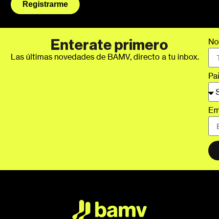
Registrarme
No
Enterate primero
Las últimas novedades de BAMV, directo a tu inbox.
Pa
Em