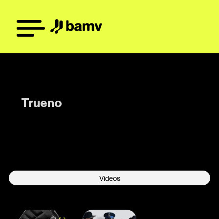
Trueno
-
Videos