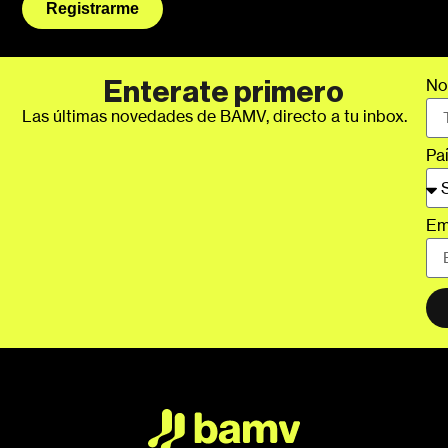
Registrarme
No
Enterate primero
Las últimas novedades de BAMV, directo a tu inbox.
Pa
Em