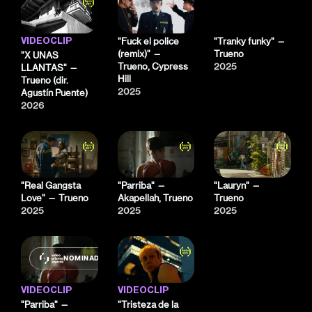
"Fuck el police
"Tranky funky" —
VIDEOCLIP
(remix)" —
Trueno
"X UNAS
Trueno, Cypress
2025
LLANTAS" —
Hill
Trueno (dir.
2025
Agustín Puente)
2026
"Real Gangsta
"Parriba" —
"Lauryn" —
Love" — Trueno
Akapellah, Trueno
Trueno
2025
2025
2025
NOMINADO
VIDEOCLIP
VIDEOCLIP
"Parriba" —
"Tristeza de la