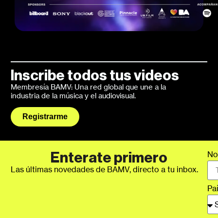
Inscribe todos tus videos
Membresía BAMV: Una red global que une a la
industria de la música y el audiovisual.
Registrarme
No
Enterate primero
Las últimas novedades de BAMV, directo a tu inbox.
Pa