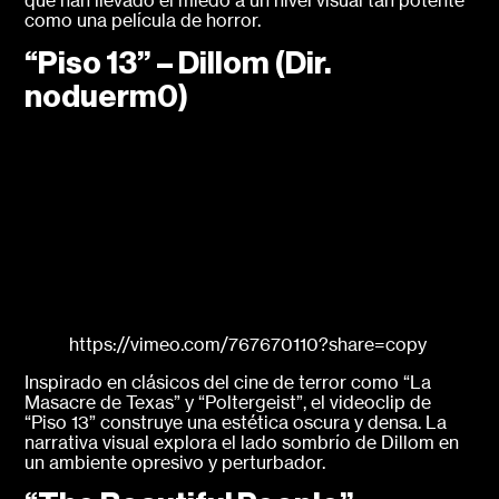
que han llevado el miedo a un nivel visual tan potente
como una película de horror.
“Piso 13” – Dillom (Dir.
noduerm0)
https://vimeo.com/767670110?share=copy
Inspirado en clásicos del cine de terror como “La
Masacre de Texas” y “Poltergeist”, el videoclip de
“Piso 13” construye una estética oscura y densa. La
narrativa visual explora el lado sombrío de Dillom en
un ambiente opresivo y perturbador.