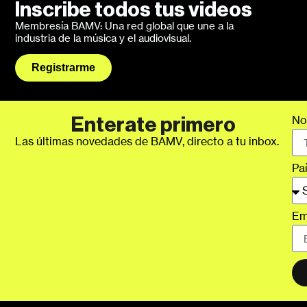
Inscribe todos tus videos
Membresía BAMV: Una red global que une a la
industria de la música y el audiovisual.
Registrarme
No
Enterate primero
Las últimas novedades de BAMV, directo a tu inbox.
Pa
Em