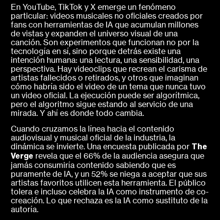
En YouTube, TikTok y X emerge un fenómeno
particular: videos musicales no oficiales creados por
fans con herramientas de IA que acumulan millones
de vistas y expanden el universo visual de una
canción. Son experimentos que funcionan no por la
tecnología en sí, sino porque detrás existe una
intención humana: una lectura, una sensibilidad, una
perspectiva. Hay videoclips que recrean el carisma de
artistas fallecidos o retirados, y otros que imaginan
cómo habría sido el video de un tema que nunca tuvo
un video oficial. La ejecución puede ser algorítmica,
pero el algoritmo sigue estando al servicio de una
mirada. Y ahí es donde todo cambia.
Cuando cruzamos la línea hacia el contenido
audiovisual y musical oficial de la industria, la
dinámica se invierte. Una encuesta publicada por
The
revela que el 66% de la audiencia asegura que
Verge
jamás consumiría contenido sabiendo que es
puramente de IA, y un 52% se niega a aceptar que sus
artistas favoritos utilicen esta herramienta. El público
tolera e incluso celebra la IA como instrumento de co-
creación. Lo que rechaza es la IA como sustituto de la
autoría.