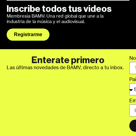
Inscribe todos tus videos
Membresía BAMV: Una red global que une a la
industria de la música y el audiovisual.
Registrarme
No
Enterate primero
Las últimas novedades de BAMV, directo a tu inbox.
Pa
Em