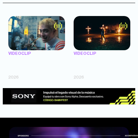
VIDEOCLIP
VIDEOCLIP
"Argentina Is Daing" —
"TENEMOS PIEL" —
Marttein (dir. Mutti Valentín,
Saramalacara (dir. Cruz
Bosco Cabello)
Larrosa, Ripbort)
2026
2026