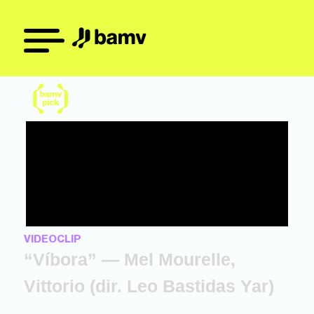
VIDEOCLIP
“Víbora” — Mel Mourelle,
Vittorio (dir. Leo Bastidas Yar)