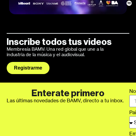
Inscribe todos tus videos
Membresía BAMV: Una red global que une a la
industria de la música y el audiovisual.
Registrarme
No
Enterate primero
Las últimas novedades de BAMV, directo a tu inbox.
Pa
Em