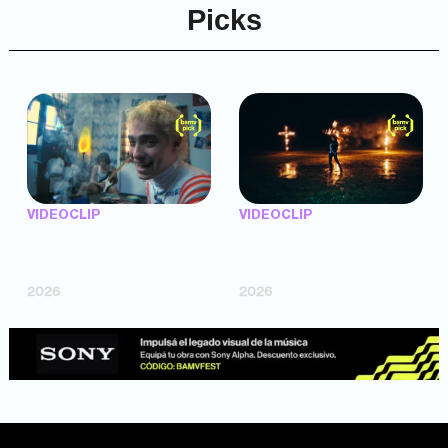
Picks
VIDEOCLIP
VIDEOCLIP
"Argentina Is Daing" —
"TENEMOS PIEL" —
Marttein (dir. Mutti Valentín,
Saramalacara (dir. Cruz
Bosco Cabello)
Larrosa, Ripbort)
2026
2026