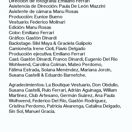
Dirección de fotografía: Emiliano Ferrari
Asistencia de Dirección: Paula De León Mazzini
Asistente de cámara: Manu Rosas
Producción: Eunice Bueno
Vestuario: Federico Molinari
Edición: Manu Rosas
Color: Emiliano Ferrari
Gráfico: Gastón Dinardi
Backstage: Silvi Maya & Graciela Galípolo
Camioneta: Irene Cioli, Flavio Delgado
Producción ejecutiva: Emiliano Ferrari
Cast: Gastón Dinardi, Franco Dinardi, Eugenio Del Rio
Wohlwend, Carolina Colman, Mateo Perdomo,
Fátima Estrada, Solana Menéndez, Mariana Jorcin,
Susana Castelli & Eduardo Barnetche.
Agradecimientos: La Boutique Vestuario, Don Obdulio,
Susana Castelli, Rulo Ferrari, Adrián Aguinaga, William
Martinez, Club Artesano, Germán Suárez, Ana Paula
Wolhwend, Federico Del Rio, Gastón Rodríguez,
Cristina Perdomo, Patricia Alvarenga, Catalina Delgado,
Sin Sol, Manuel Gracía.