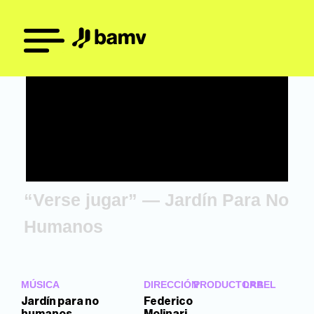
“Verse jugar” — Jardín Para No
Humanos
MÚSICA
DIRECCIÓN
PRODUCTORA
LABEL
Jardín para no
Federico
humanos
Molinari