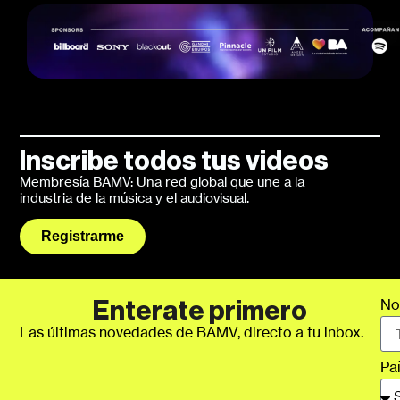
Inscribe todos tus videos
Membresía BAMV: Una red global que une a la
industria de la música y el audiovisual.
Registrarme
No
Enterate primero
Las últimas novedades de BAMV, directo a tu inbox.
Pa