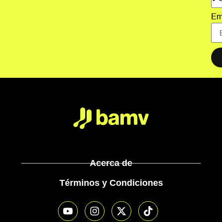
Em
Acerca de
Términos y Condiciones