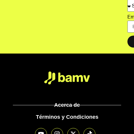
Em
Acerca de
Términos y Condiciones