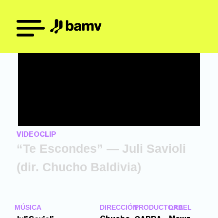
VIDEOCLIP
“Te Escondes” — Juli Savioli
(dir. Chucho Baldivia)
MÚSICA
DIRECCIÓN
PRODUCTORA
LABEL