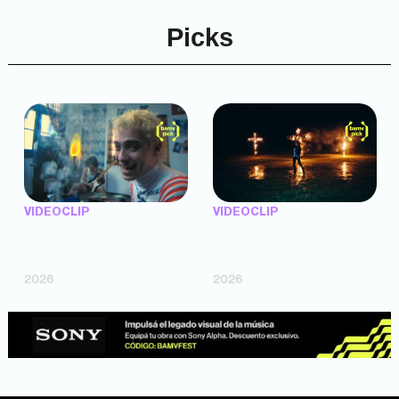
Picks
VIDEOCLIP
VIDEOCLIP
"Argentina Is Daing" —
"TENEMOS PIEL" —
Marttein (dir. Mutti Valentín,
Saramalacara (dir. Cruz
Bosco Cabello)
Larrosa, Ripbort)
2026
2026