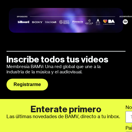
Inscribe todos tus videos
Membresía BAMV: Una red global que une a la
industria de la música y el audiovisual.
Registrarme
No
Enterate primero
Las últimas novedades de BAMV, directo a tu inbox.
Pa