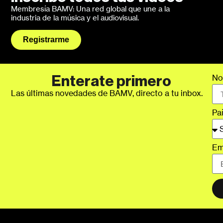
Membresía BAMV: Una red global que une a la
industria de la música y el audiovisual.
Registrarme
No
Enterate primero
Las últimas novedades de BAMV, directo a tu inbox.
Pa
Em