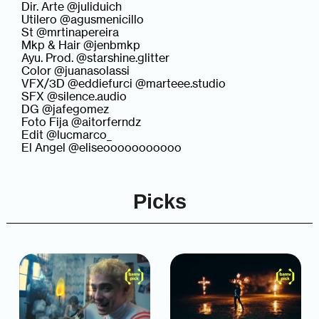
Dir. Arte @juliduich
Utilero @agusmenicillo
St @mrtinapereira
Mkp & Hair @jenbmkp
Ayu. Prod. @starshine.glitter
Color @juanasolassi
VFX/3D @eddiefurci @marteee.studio
SFX @silence.audio
DG @jafegomez
Foto Fija @aitorferndz
Edit @lucmarco_
El Angel @eliseooooooooooo
Picks