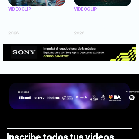
VIDEOCLIP
VIDEOCLIP
"Argentina Is Daing" —
"TENEMOS PIEL" —
Marttein (dir. Mutti Valentín,
Saramalacara (dir. Cruz
Bosco Cabello)
Larrosa, Ripbort)
2026
2026
Inscribe todos tus videos