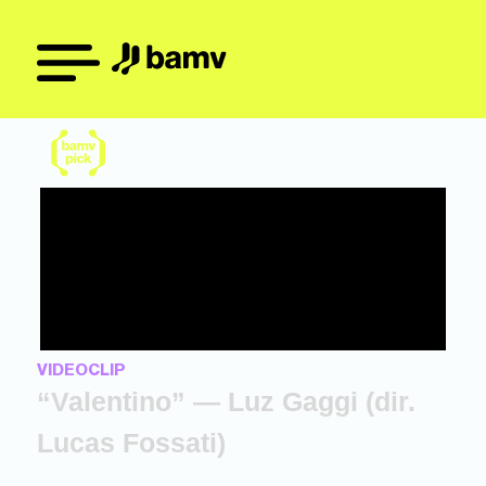
VIDEOCLIP
“Valentino” — Luz Gaggi (dir.
Lucas Fossati)