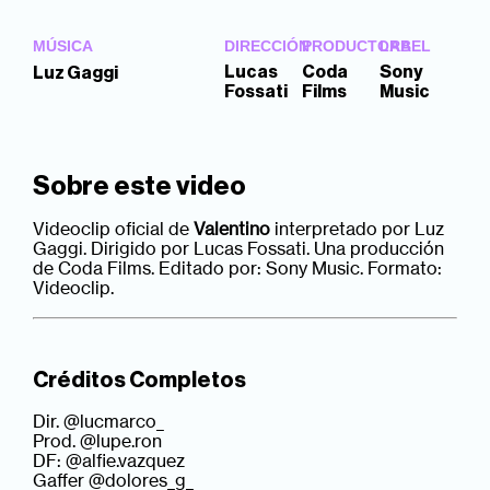
MÚSICA
DIRECCIÓN
PRODUCTORA
LABEL
Lucas
Coda
Sony
Luz Gaggi
Fossati
Films
Music
Sobre este video
Videoclip oficial de
Valentino
interpretado por Luz
Gaggi. Dirigido por Lucas Fossati. Una producción
de Coda Films. Editado por: Sony Music. Formato:
Videoclip.
Créditos Completos
Dir. @lucmarco_
Prod. @lupe.ron
DF: @alfie.vazquez
Gaffer @dolores_g_