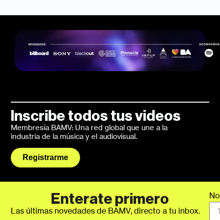
Inscribe todos tus videos
Membresía BAMV: Una red global que une a la
industria de la música y el audiovisual.
Registrarme
No
Enterate primero
Las últimas novedades de BAMV, directo a tu inbox.