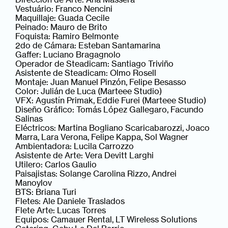
Vestuário: Franco Nencini
Maquillaje: Guada Cecile
Peinado: Mauro de Brito
Foquista: Ramiro Belmonte
2do de Cámara: Esteban Santamarina
Gaffer: Luciano Bragagnolo
Operador de Steadicam: Santiago Triviño
Asistente de Steadicam: Olmo Rosell
Montaje: Juan Manuel Pinzón, Felipe Besasso
Color: Julián de Luca (Marteee Studio)
VFX: Agustín Primak, Eddie Furei (Marteee Studio)
Diseño Gráfico: Tomás López Gallegaro, Facundo
Salinas
Eléctricos: Martina Bogliano Scaricabarozzi, Joaco
Marra, Lara Verona, Felipe Kappa, Sol Wagner
Ambientadora: Lucila Carrozzo
Asistente de Arte: Vera Devitt Larghi
Utilero: Carlos Gaulio
Paisajistas: Solange Carolina Rizzo, Andrei
Manoylov
BTS: Briana Turi
Fletes: Ale Daniele Traslados
Flete Arte: Lucas Torres
Equipos: Camauer Rental, LT Wireless Solutions