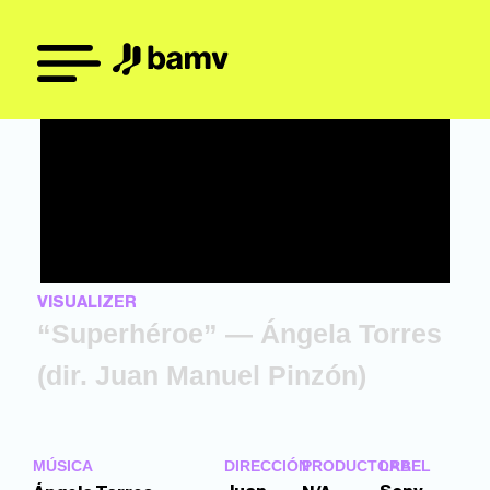
VISUALIZER
“Superhéroe” — Ángela Torres
(dir. Juan Manuel Pinzón)
MÚSICA
DIRECCIÓN
PRODUCTORA
LABEL