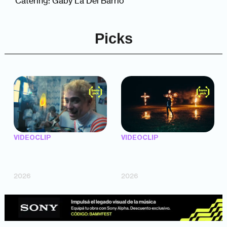
Catering: Gaby La Del Barrio
Picks
VIDEOCLIP
VIDEOCLIP
"Argentina Is Daing" —
"TENEMOS PIEL" —
Marttein (dir. Mutti Valentín,
Saramalacara (dir. Cruz
Bosco Cabello)
Larrosa, Ripbort)
2026
2026