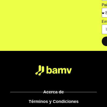
Pa
Em
Acerca de
Términos y Condiciones