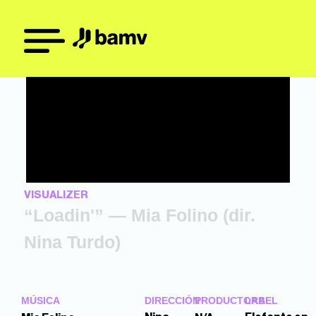
VISUALIZER
“Loadin'” — Mia Folino (dir.
Nina Turdo)
MÚSICA
DIRECCIÓN
PRODUCTORA
LABEL