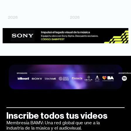
"Argentina Is Daing" —
"TENEMOS PIEL" —
Marttein (dir. Mutti Valentín,
Saramalacara (dir. Cruz
Bosco Cabello)
Larrosa, Ripbort)
2026
2026
Inscribe todos tus videos
Membresía BAMV: Una red global que une a la
industria de la música y el audiovisual.