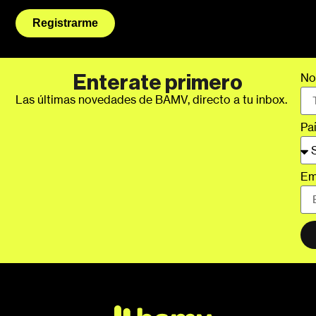
Registrarme
No
Enterate primero
Las últimas novedades de BAMV, directo a tu inbox.
Pa
Em