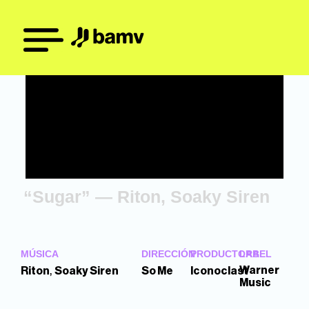
“Sugar” — Riton, Soaky Siren
MÚSICA
DIRECCIÓN
PRODUCTORA
LABEL
,
Warner
Riton
Soaky Siren
So Me
Iconoclast
Music