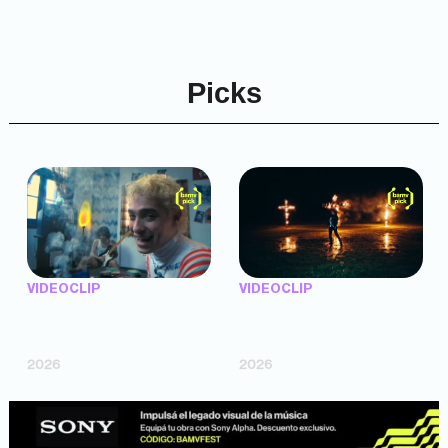
Picks
VIDEOCLIP
VIDEOCLIP
"Argentina Is Daing" —
"TENEMOS PIEL" —
Marttein (dir. Mutti Valentín,
Saramalacara (dir. Cruz
Bosco Cabello)
Larrosa, Ripbort)
2026
2026