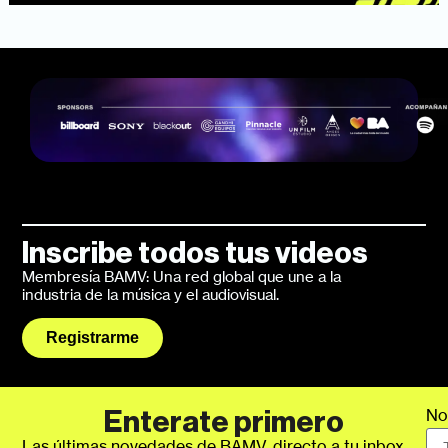
Inscribe todos tus videos
Membresía BAMV: Una red global que une a la
industria de la música y el audiovisual.
Registrarme
No
Enterate primero
Las últimas novedades de BAMV, directo a tu inbox.