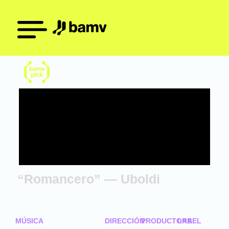
“Romancero” — Uboldi
MÚSICA
DIRECCIÓN
PRODUCTORA
LABEL