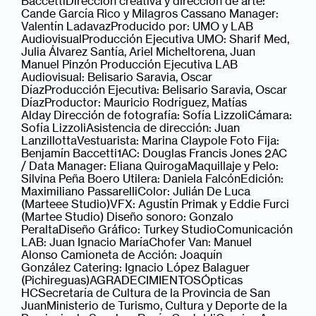
BaccettiDirección creativa y dirección de arte:
Cande García Rico y Milagros Cassano Manager:
Valentín LadavazProducido por: UMO y LAB
AudiovisualProducción Ejecutiva UMO: Sharif Med,
Julia Álvarez Santía, Ariel Micheltorena, Juan
Manuel Pinzón Producción Ejecutiva LAB
Audiovisual: Belisario Saravia, Oscar
DíazProducción Ejecutiva: Belisario Saravia, Oscar
DíazProductor: Mauricio Rodríguez, Matías
Alday Dirección de fotografía: Sofía LizzoliCámara:
Sofía LizzoliAsistencia de dirección: Juan
LanzillottaVestuarista: Marina Claypole Foto Fija:
Benjamín Baccetti1AC: Douglas Francis Jones 2AC
/ Data Manager: Eliana QuirogaMaquillaje y Pelo:
Silvina Peña Boero Utilera: Daniela FalcónEdición:
Maximiliano PassarelliColor: Julián De Luca
(Marteee Studio)VFX: Agustín Primak y Eddie Furci
(Martee Studio) Diseño sonoro: Gonzalo
PeraltaDiseño Gráfico: Turkey StudioComunicación
LAB: Juan Ignacio MaríaChofer Van: Manuel
Alonso Camioneta de Acción: Joaquín
González Catering: Ignacio López Balaguer
(Pichireguas)AGRADECIMIENTOSÓpticas
HCSecretaría de Cultura de la Provincia de San
JuanMinisterio de Turismo, Cultura y Deporte de la