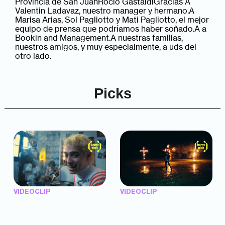
Provincia de San JuanRocío GastaldiGracias A
Valentin Ladavaz, nuestro manager y hermano.A
Marisa Arias, Sol Pagliotto y Mati Pagliotto, el mejor
equipo de prensa que podríamos haber soñado.A a
Bookin and Management.A nuestras familias,
nuestros amigos, y muy especialmente, a uds del
otro lado.
Picks
VIDEOCLIP
VIDEOCLIP
"Argentina Is Daing" —
"TENEMOS PIEL" —
Marttein (dir. Mutti Valentín,
Saramalacara (dir. Cruz
Bosco Cabello)
Larrosa, Ripbort)