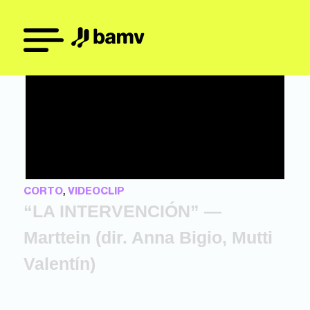
,
CORTO
VIDEOCLIP
“LA INTERVENCIÓN” —
Marttein (dir. Anna Bigio, Mutti
Valentín)