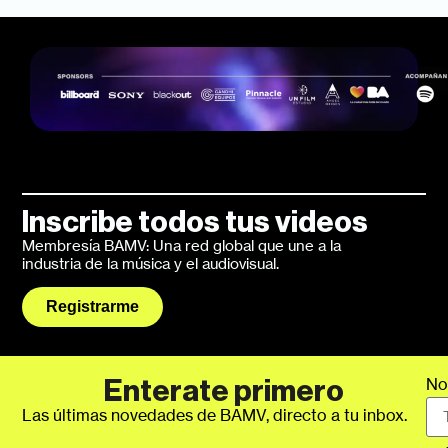
Inscribe todos tus videos
Membresía BAMV: Una red global que une a la
industria de la música y el audiovisual.
Registrarme
No
Enterate primero
Las últimas novedades de BAMV, directo a tu inbox.