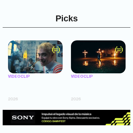
Picks
VIDEOCLIP
VIDEOCLIP
"Argentina Is Daing" —
"TENEMOS PIEL" —
Marttein (dir. Mutti Valentín,
Saramalacara (dir. Cruz
Bosco Cabello)
Larrosa, Ripbort)
2026
2026