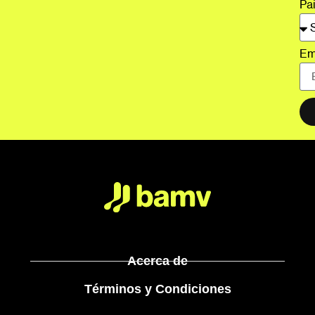
Pa
Em
Acerca de
Términos y Condiciones