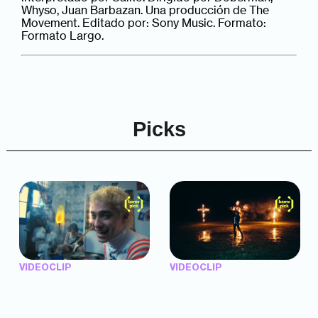
Whyso, Juan Barbazan. Una producción de The
Movement. Editado por: Sony Music. Formato:
Formato Largo.
Picks
VIDEOCLIP
VIDEOCLIP
"Argentina Is Daing" —
"TENEMOS PIEL" —
Marttein (dir. Mutti Valentín,
Saramalacara (dir. Cruz
Bosco Cabello)
Larrosa, Ripbort)