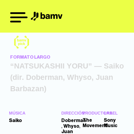
FORMATO LARGO
“NATSUKASHII YORU” — Saiko
(dir. Doberman, Whyso, Juan
Barbazan)
MÚSICA
DIRECCIÓN
PRODUCTORA
LABEL
The
Sony
Saiko
Doberman
,
,
Movement
Music
Whyso
Juan