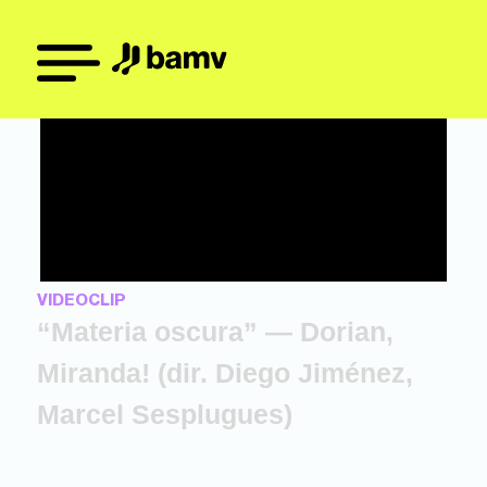
VIDEOCLIP
“Materia oscura” — Dorian,
Miranda! (dir. Diego Jiménez,
Marcel Sesplugues)