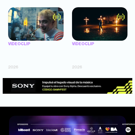
VIDEOCLIP
VIDEOCLIP
"Argentina Is Daing" —
"TENEMOS PIEL" —
Marttein (dir. Mutti Valentín,
Saramalacara (dir. Cruz
Bosco Cabello)
Larrosa, Ripbort)
2026
2026