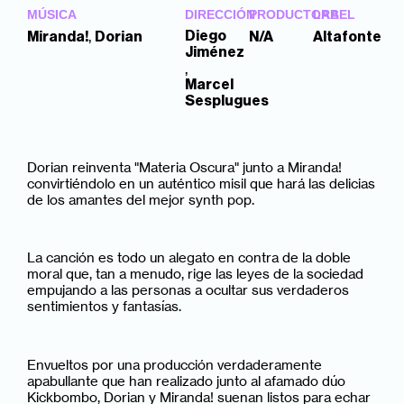
MÚSICA
DIRECCIÓN
PRODUCTORA
LABEL
,
Diego
Miranda!
Dorian
N/A
Altafonte
Jiménez
,
Marcel
Sesplugues
Dorian reinventa "Materia Oscura" junto a Miranda!
convirtiéndolo en un auténtico misil que hará las delicias
de los amantes del mejor synth pop.
La canción es todo un alegato en contra de la doble
moral que, tan a menudo, rige las leyes de la sociedad
empujando a las personas a ocultar sus verdaderos
sentimientos y fantasías.
Envueltos por una producción verdaderamente
apabullante que han realizado junto al afamado dúo
Kickbombo, Dorian y Miranda! suenan listos para echar