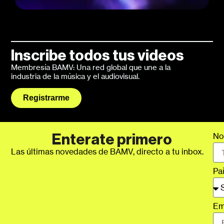
Inscribe todos tus videos
Membresía BAMV: Una red global que une a la
industria de la música y el audiovisual.
Registrarme
No
Enterate primero
Las últimas novedades de BAMV, directo a tu inbox.
Pa
Em