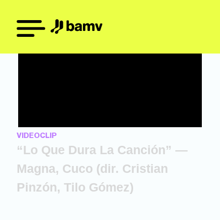
VIDEOCLIP
“Lo Que Dura La Canción” —
Magna, Cuco (dir. Cristian
Pinzón, Tilo Gómez)