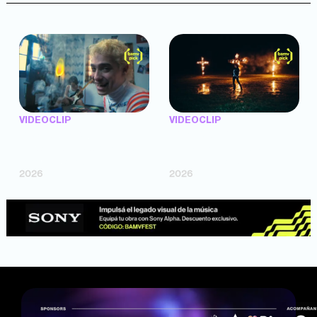
VIDEOCLIP
VIDEOCLIP
"Argentina Is Daing" —
"TENEMOS PIEL" —
Marttein (dir. Mutti Valentín,
Saramalacara (dir. Cruz
Bosco Cabello)
Larrosa, Ripbort)
2026
2026