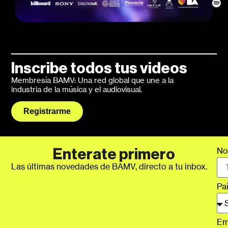
Inscribe todos tus videos
Membresía BAMV: Una red global que une a la
industria de la música y el audiovisual.
Registrarme
No
Enterate primero
Las últimas novedades de BAMV, directo a tu inbox.
Pa
Em