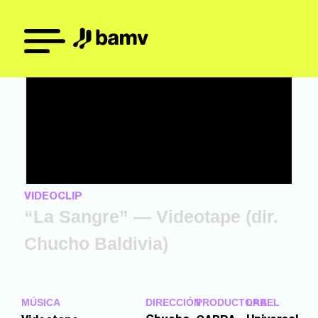
VIDEOCLIP
“La Sangre” — Videotape (dir.
Chucho Baldivia)
MÚSICA
DIRECCIÓN
PRODUCTORA
LABEL