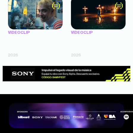
VIDEOCLIP
VIDEOCLIP
"Argentina Is Daing" —
"TENEMOS PIEL" —
Marttein (dir. Mutti Valentín,
Saramalacara (dir. Cruz
Bosco Cabello)
Larrosa, Ripbort)
2026
2026