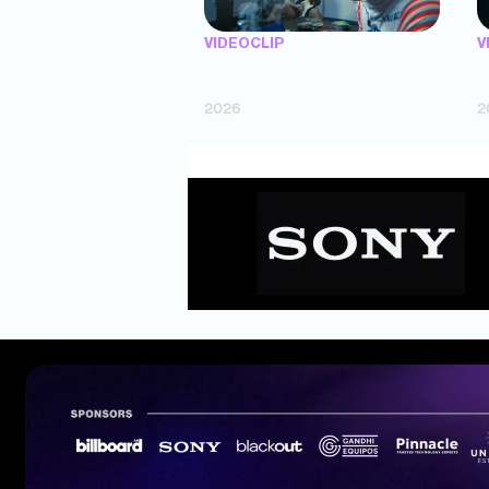
VIDEOCLIP
V
"Argentina Is Daing" — Marttein (dir.
"
Mutti Valentín, Bosco Cabello)
(
2026
2