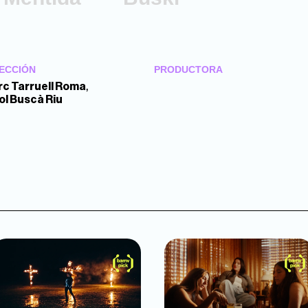
ECCIÓN
PRODUCTORA
,
c Tarruell Roma
ol Buscà Riu