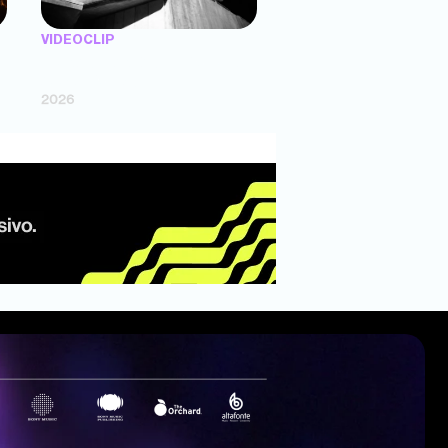
VIDEOCLIP
"X UNAS LLANTAS" — Trueno (dir.
Agustín Puente)
2026