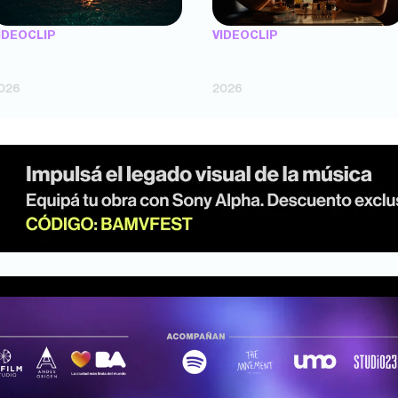
IDEOCLIP
VIDEOCLIP
TENEMOS PIEL" — Saramalacara
"FLORES" — Luz Gaggi (dir. Lucas
dir. Cruz Larrosa, Ripbort)
Fossati)
026
2026