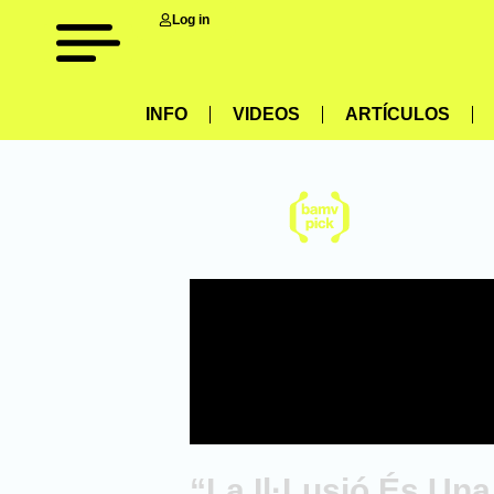
Log in
INFO
VIDEOS
ARTÍCULOS
“La Il·Lusió És Un