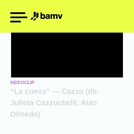
VIDEOCLIP
“La cueva” — Cazzu (dir.
Julieta Cazzuchelli, Alan
Olmedo)