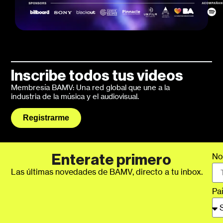
Inscribe todos tus videos
Membresía BAMV: Una red global que une a la
industria de la música y el audiovisual.
Registrarme
No
Enterate primero
Las últimas novedades de BAMV, directo a tu inbox.
Pa