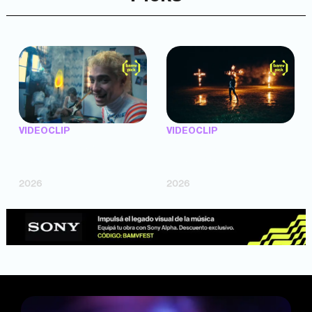
VIDEOCLIP
VIDEOCLIP
"Argentina Is Daing" —
"TENEMOS PIEL" —
Marttein (dir. Mutti Valentín,
Saramalacara (dir. Cruz
Bosco Cabello)
Larrosa, Ripbort)
2026
2026