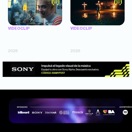
VIDEOCLIP
VIDEOCLIP
"Argentina Is Daing" —
"TENEMOS PIEL" —
Marttein (dir. Mutti Valentín,
Saramalacara (dir. Cruz
Bosco Cabello)
Larrosa, Ripbort)
2026
2026