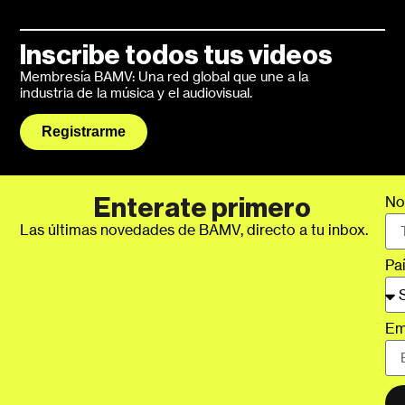
Inscribe todos tus videos
Membresía BAMV: Una red global que une a la
industria de la música y el audiovisual.
Registrarme
No
Enterate primero
Las últimas novedades de BAMV, directo a tu inbox.
Pa
Em