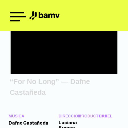
“For No Long” — Dafne
Castañeda
MÚSICA
DIRECCIÓN
PRODUCTORA
LABEL
Luciana
Dafne Castañeda
Franco