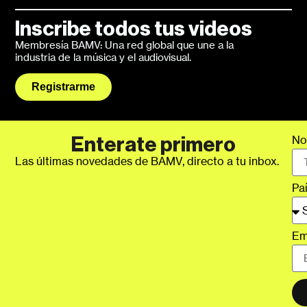
Inscribe todos tus videos
Membresía BAMV: Una red global que une a la
industria de la música y el audiovisual.
Registrarme
No
Enterate primero
Las últimas novedades de BAMV, directo a tu inbox.
Pa
Em