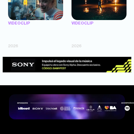
VIDEOCLIP
VIDEOCLIP
"Argentina Is Daing" —
"TENEMOS PIEL" —
Marttein (dir. Mutti Valentín,
Saramalacara (dir. Cruz
Bosco Cabello)
Larrosa, Ripbort)
2026
2026