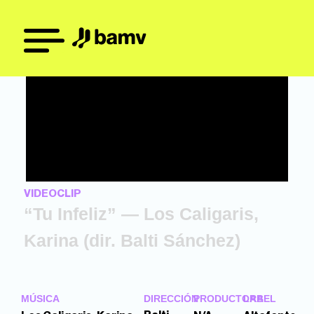
VIDEOCLIP
“Tu Infeliz” — Los Caligaris,
Karina (dir. Balti Sánchez)
MÚSICA
DIRECCIÓN
PRODUCTORA
LABEL