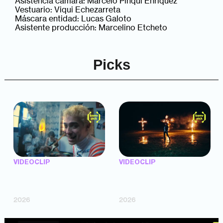
Asistencia cámara: Marcelo Pinqui Enriquez
Vestuario: Viqui Echezarreta
Máscara entidad: Lucas Galoto
Asistente producción: Marcelino Etcheto
Picks
VIDEOCLIP
VIDEOCLIP
"Argentina Is Daing" —
"TENEMOS PIEL" —
Marttein (dir. Mutti Valentín,
Saramalacara (dir. Cruz
Bosco Cabello)
Larrosa, Ripbort)
2026
2026