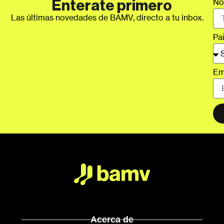
No
Enterate primero
Las últimas novedades de BAMV, directo a tu inbox.
Pa
Em
Acerca de