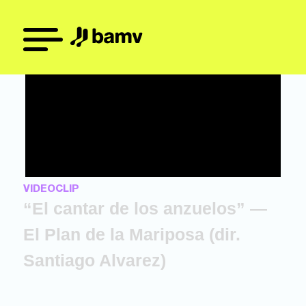
VIDEOCLIP
“El cantar de los anzuelos” —
El Plan de la Mariposa (dir.
Santiago Alvarez)