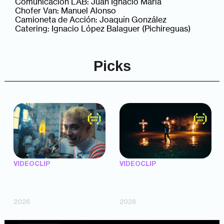
Comunicación LAB: Juan Ignacio María
Chofer Van: Manuel Alonso
Camioneta de Acción: Joaquín González
Catering: Ignacio López Balaguer (Pichireguas)
Picks
VIDEOCLIP
VIDEOCLIP
"Argentina Is Daing" —
"TENEMOS PIEL" —
Marttein (dir. Mutti Valentín,
Saramalacara (dir. Cruz
Bosco Cabello)
Larrosa, Ripbort)
2026
2026