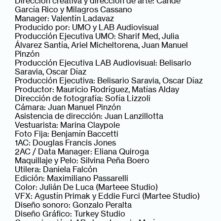
Dirección creativa y dirección de arte: Cande
García Rico y Milagros Cassano
Manager: Valentín Ladavaz
Producido por: UMO y LAB Audiovisual
Producción Ejecutiva UMO: Sharif Med, Julia
Álvarez Santía, Ariel Micheltorena, Juan Manuel
Pinzón
Producción Ejecutiva LAB Audiovisual: Belisario
Saravia, Oscar Díaz
Producción Ejecutiva: Belisario Saravia, Oscar Díaz
Productor: Mauricio Rodríguez, Matías Alday
Dirección de fotografía: Sofía Lizzoli
Cámara: Juan Manuel Pinzón
Asistencia de dirección: Juan Lanzillotta
Vestuarista: Marina Claypole
Foto Fija: Benjamín Baccetti
1AC: Douglas Francis Jones
2AC / Data Manager: Eliana Quiroga
Maquillaje y Pelo: Silvina Peña Boero
Utilera: Daniela Falcón
Edición: Maximiliano Passarelli
Color: Julián De Luca (Marteee Studio)
VFX: Agustín Primak y Eddie Furci (Martee Studio)
Diseño sonoro: Gonzalo Peralta
Diseño Gráfico: Turkey Studio