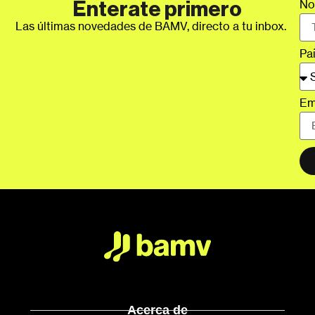
No
Enterate primero
Las últimas novedades de BAMV, directo a tu inbox.
Pa
Em
Acerca de