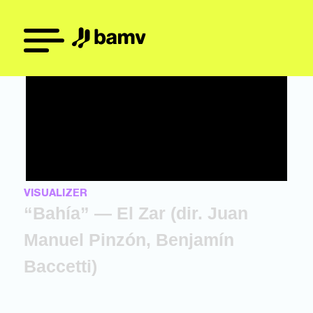
VISUALIZER
“Bahía” — El Zar (dir. Juan
Manuel Pinzón, Benjamín
Baccetti)