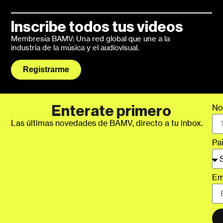
Inscribe todos tus videos
Membresía BAMV: Una red global que une a la
industria de la música y el audiovisual.
Registrarme
No
Enterate primero
Las últimas novedades de BAMV, directo a tu inbox.
Pa
Em