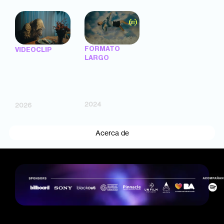
FORMATO
VIDEOCLIP
LARGO
"Lo Que Dura La
"Todo Puede
Canción" —
Suceder" —
Magna, Cuco (dir.
Magna (dir.
Cristian Pinzón,
Cristian Pinzón)
Tilo Gómez)
2024
2026
Acerca de