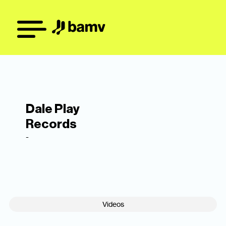
Dale Play
Records
-
Videos