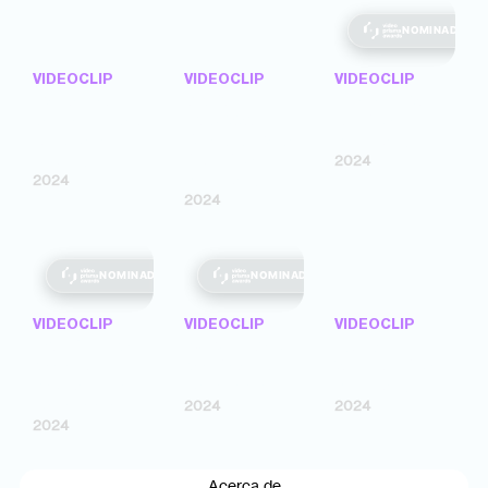
NOMINADO
VIDEOCLIP
VIDEOCLIP
VIDEOCLIP
"Dónde Están
"ANTO
"Iphone" — ZELL
Corazón" — Coti
ROCUZZO" —
(dir. Tiago
(dir. Chucho
Turrobaby, Doble
Fernández)
Baldivia)
P (dir. Tiago
2024
2024
Fernández)
2024
NOMINADO
NOMINADO
VIDEOCLIP
VIDEOCLIP
VIDEOCLIP
"FORTY" — Nicki
"VUDÚ" — Acru,
"Starboy" —
Nicole (dir.
Neo Pistea (dir.
ZELL (dir. Tiago
Facundo Ballve,
Lucas Rosas)
Fernández)
Lucas Rosas)
2024
2024
2024
Acerca de