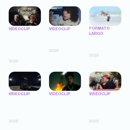
NOMINADO
FORMATO
VIDEOCLIP
VIDEOCLIP
LARGO
"xq te
"Guap" — STIFFY
"VOLANDO SIN
enamoraste" —
(dir. Tiago
ALAS" — BM (dir.
ZELL, Tiago PZK
Fernández)
Federico Cabred)
(dir. Tiago
2026
2025
Fernández)
2026
VIDEOCLIP
VIDEOCLIP
VIDEOCLIP
"fumando una
"Tanta Gira" —
"Turra látigo" —
ZAZA" — FRO!
PILF, ZELL,
Hellolola, La
(dir. Iñaki
AgusFornite2008,
Chenny (dir. Nash
Isaguirre)
Turrobaby,
Corbalán)
2025
STIFFY (dir. Tiago
2025
Fernández)