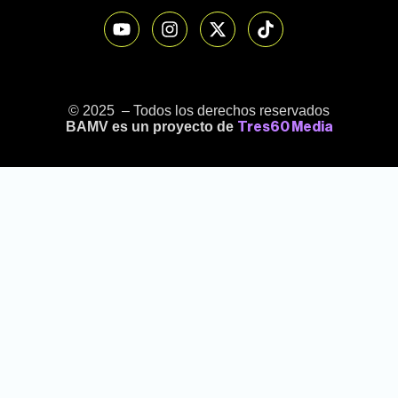
© 2025 – Todos los derechos reservados
BAMV es un proyecto de
Tres60 Media