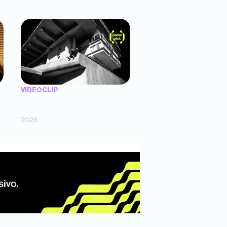
VIDEOCLIP
"X UNAS LLANTAS" — Trueno (dir.
Agustín Puente)
2026