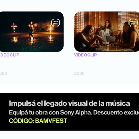
IDEOCLIP
VIDEOCLIP
TENEMOS PIEL" — Saramalacara
"FLORES" — Luz Gaggi (dir. Lucas
dir. Cruz Larrosa, Ripbort)
Fossati)
026
2026