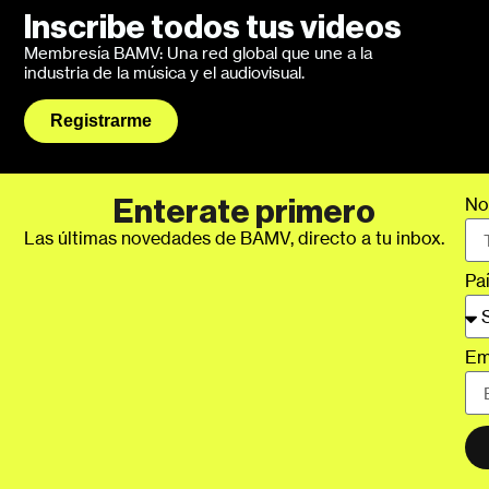
Inscribe todos tus videos
Membresía BAMV: Una red global que une a la
industria de la música y el audiovisual.
Registrarme
No
Enterate primero
Las últimas novedades de BAMV, directo a tu inbox.
Pa
Em