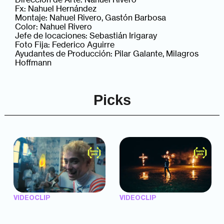
Fx: Nahuel Hernández
Montaje: Nahuel Rivero, Gastón Barbosa
Color: Nahuel Rivero
Jefe de locaciones: Sebastián Irigaray
Foto Fija: Federico Aguirre
Ayudantes de Producción: Pilar Galante, Milagros
Hoffmann
Picks
VIDEOCLIP
VIDEOCLIP
"Argentina Is Daing" —
"TENEMOS PIEL" —
Marttein (dir. Mutti Valentín,
Saramalacara (dir. Cruz