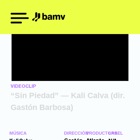
VIDEOCLIP
“Sin Piedad” — Kali Calva (dir.
Gastón Barbosa)
MÚSICA
DIRECCIÓN
PRODUCTORA
LABEL