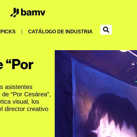
PICKS
CATÁLOGO DE INDUSTRIA
e “Por
s asistentes
o de “Por Cesárea”,
ica visual, los
l director creativo