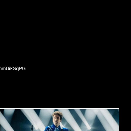
snmUikSqPG