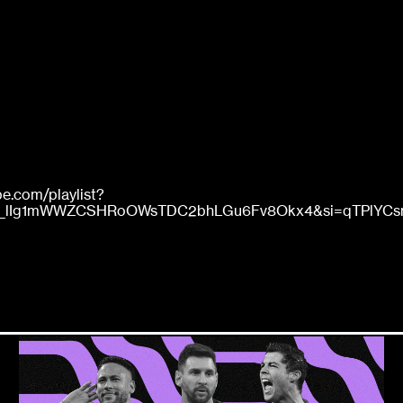
be.com/playlist?
uy_lIg1mWWZCSHRoOWsTDC2bhLGu6Fv8Okx4&si=qTPlYC