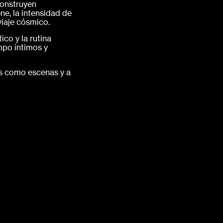
construyen
ne, la intensidad de
viaje cósmico.
co y la rutina
mpo íntimos y
es como escenas y a