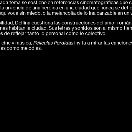
 Cada tema se sostiene en referencias cinematográficas que 
la urgencia de una heroína en una ciudad que nunca se detie
equivoca sin miedo, o la melancolía de lo inalcanzable en un 
lidad, Delfina cuestiona las construcciones del amor románti
es habitan la ciudad. Sus letras y sonidos son al mismo tie
 de reflejar tanto lo personal como lo colectivo.
 cine y música,
Películas Perdidas
invita a mirar las cancion
ulas como melodías.