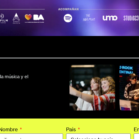
a música y el
Nombre
País
E