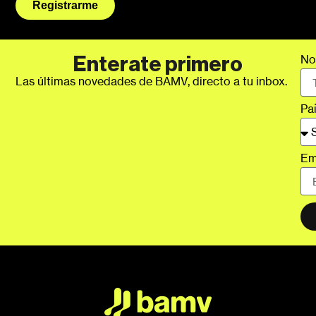
Registrarme
No
Enterate primero
Las últimas novedades de BAMV, directo a tu inbox.
Pa
Em