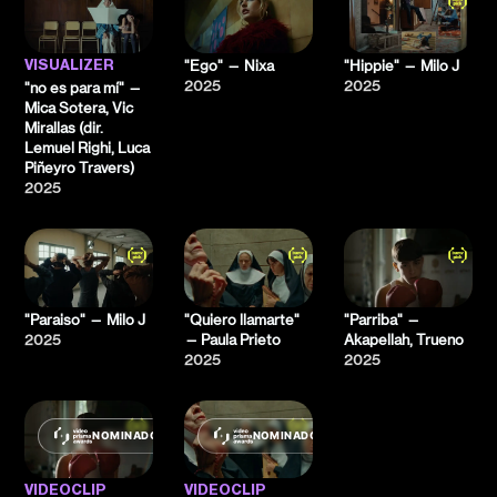
"Ego" — Nixa
"Hippie" — Milo J
VISUALIZER
2025
2025
"no es para mí" —
Mica Sotera, Vic
Mirallas (dir.
Lemuel Righi, Luca
Piñeyro Travers)
2025
"Paraiso" — Milo J
"Quiero llamarte"
"Parriba" —
2025
— Paula Prieto
Akapellah, Trueno
2025
2025
NOMINADO
NOMINADO
VIDEOCLIP
VIDEOCLIP