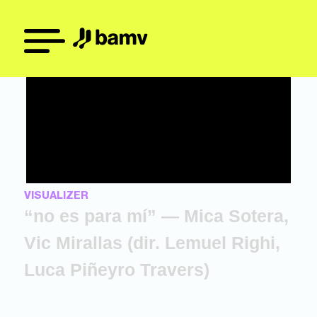
VISUALIZER
“no es para mí” — Mica Sotera,
Vic Mirallas (dir. Lemuel Righi,
Luca Piñeyro Travers)