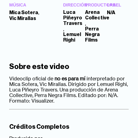
MÚSICA
DIRECCIÓN
PRODUCTORA
LABEL
,
Luca
Arena
Mica Sotera
N/A
Piñeyro
Collective
Vic Mirallas
,
Travers
,
Perra
Lemuel
Negra
Righi
Films
Sobre este video
Videoclip oficial de
no es para mí
interpretado por
Mica Sotera, Vic Mirallas. Dirigido por Lemuel Righi,
Luca Piñeyro Travers. Una producción de Arena
Collective, Perra Negra Films. Editado por: N/A.
Formato: Visualizer.
Créditos Completos