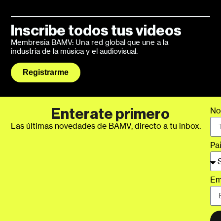
Inscribe todos tus videos
Membresía BAMV: Una red global que une a la
industria de la música y el audiovisual.
Registrarme
No
Enterate primero
Las últimas novedades de BAMV, directo a tu inbox.
Pa
Em