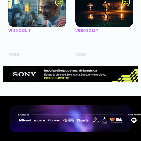
VIDEOCLIP
VIDEOCLIP
"Argentina Is Daing" —
"TENEMOS PIEL" —
Marttein (dir. Mutti Valentín,
Saramalacara (dir. Cruz
Bosco Cabello)
Larrosa, Ripbort)
2026
2026