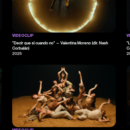
VIDEOCLIP
V
"Decir que si cuando no" — Valentina Moreno (dir. Nash
"
Corbalán)
C
2025
2