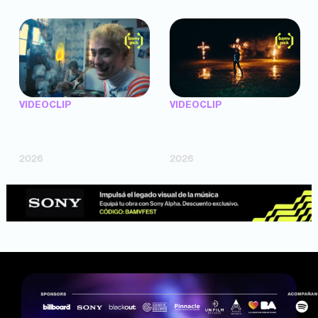
VIDEOCLIP
VIDEOCLIP
"Argentina Is Daing" —
"TENEMOS PIEL" —
Marttein (dir. Mutti Valentín,
Saramalacara (dir. Cruz
Bosco Cabello)
Larrosa, Ripbort)
2026
2026