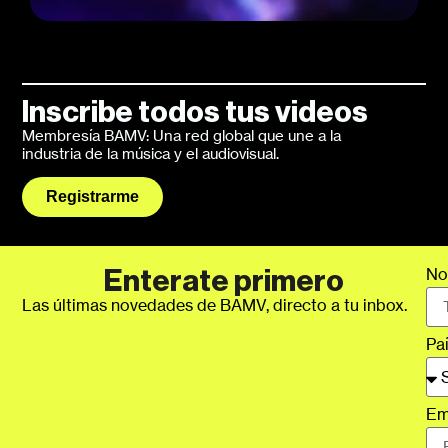
Inscribe todos tus videos
Membresía BAMV: Una red global que une a la
industria de la música y el audiovisual.
Registrarme
No
Enterate primero
Las últimas novedades de BAMV, directo a tu inbox.
Pa
Em