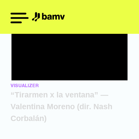
VISUALIZER
“Tirarmen x la ventana” —
Valentina Moreno (dir. Nash
Corbalán)