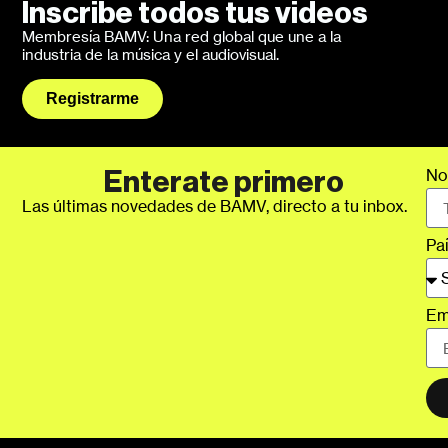
Inscribe todos tus videos
Membresía BAMV: Una red global que une a la
industria de la música y el audiovisual.
Registrarme
No
Enterate primero
Las últimas novedades de BAMV, directo a tu inbox.
Pa
Em