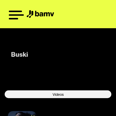
Buski
-
Videos