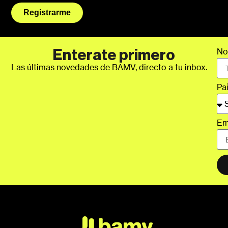
Registrarme
No
Enterate primero
Las últimas novedades de BAMV, directo a tu inbox.
Pa
Em