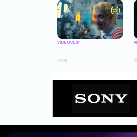
VIDEOCLIP
V
"Argentina Is Daing" — Marttein (dir.
"
Mutti Valentín, Bosco Cabello)
(
2026
2