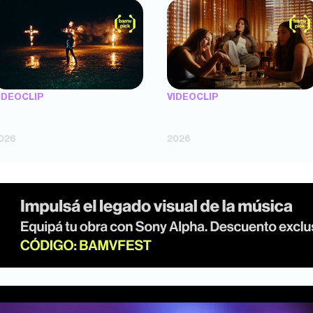
IDEOCLIP
VIDEOCLIP
TENEMOS PIEL" — Saramalacara
"FLORES" — Luz Gaggi (dir. Lucas
dir. Cruz Larrosa, Ripbort)
Fossati)
026
2026