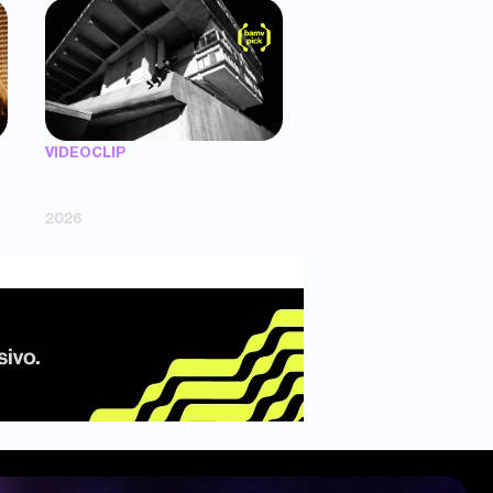
VIDEOCLIP
"X UNAS LLANTAS" — Trueno (dir.
Agustín Puente)
2026