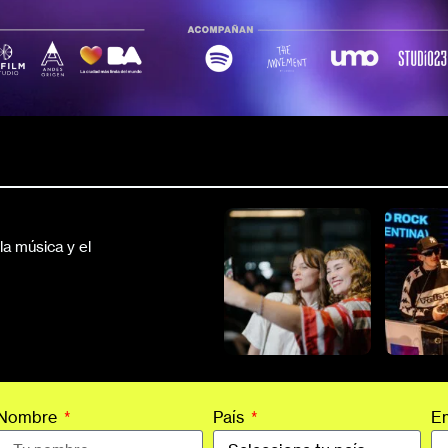
a música y el
Nombre
País
E