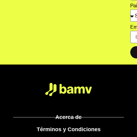
Pa
Em
Acerca de
Términos y Condiciones