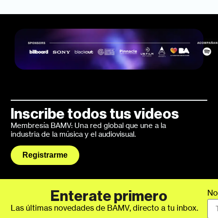
Inscribe todos tus videos
Membresía BAMV: Una red global que une a la
industria de la música y el audiovisual.
Registrarme
No
Enterate primero
Las últimas novedades de BAMV, directo a tu inbox.