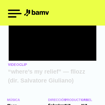
VIDEOCLIP
“where’s my relief” — fllozz
(dir. Salvatore Giuliano)
MÚSICA
DIRECCIÓN
PRODUCTORA
LABEL