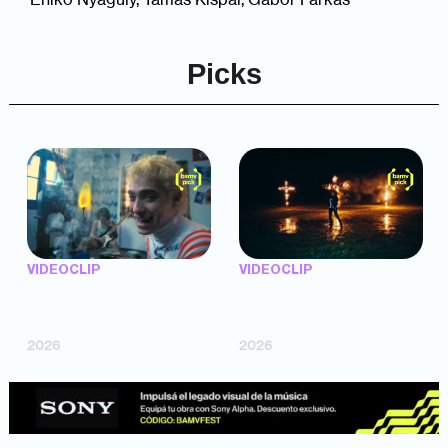
Picks
VIDEOCLIP
VIDEOCLIP
"Argentina Is Daing" —
"TENEMOS PIEL" —
Marttein (dir. Mutti Valentín,
Saramalacara (dir. Cruz
Bosco Cabello)
Larrosa, Ripbort)
2026
2026