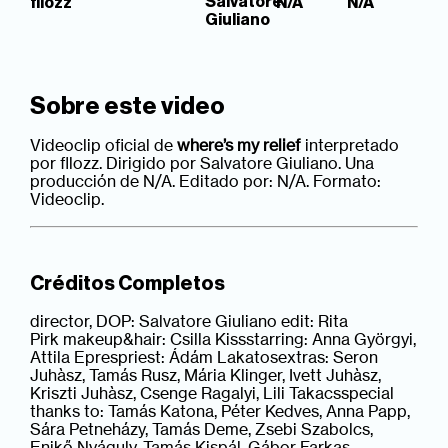
Salvatore
fllozz
N/A
N/A
Giuliano
Sobre este video
Videoclip oficial de
where’s my relief
interpretado
por fllozz. Dirigido por Salvatore Giuliano. Una
producción de N/A. Editado por: N/A. Formato:
Videoclip.
Créditos Completos
director, DOP: Salvatore Giuliano edit: Rita
Pirk makeup&hair: Csilla Kissstarring: Anna Györgyi,
Attila Eprespriest: Ádám Lakatosextras: Seron
Juhàsz, Tamás Rusz, Mária Klinger, Ivett Juhàsz,
Kriszti Juhàsz, Csenge Ragalyi, Lili Takacsspecial
thanks to: Tamás Katona, Péter Kedves, Anna Papp,
Sára Petneházy, Tamás Deme, Zsebi Szabolcs,
Enikő Nyáguly, Tamás Kispál, Gábor Farkas