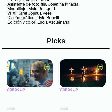
Asistente de foto fija: Josefina Ignacia
Maquillaje: Malu Reingold
VFX: Karel Joshua Kees
Diseño gráfico: Livia Bonelli
Edición y color: Lucía Azcuénaga
Picks
VIDEOCLIP
VIDEOCLIP
"Argentina Is Daing" —
"TENEMOS PIEL" —
Marttein (dir. Mutti Valentín,
Saramalacara (dir. Cruz
Bosco Cabello)
Larrosa, Ripbort)
2026
2026