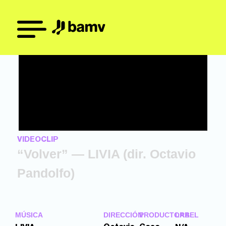
VIDEOCLIP
“Volver” — LIVIA (dir. Octavio
Pandolfo)
MÚSICA
DIRECCIÓN
PRODUCTORA
LABEL