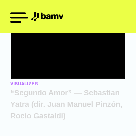
VISUALIZER
“Segundo Amor” — Sebastian
Yatra (dir. Juan Manuel Pinzón,
Rocio Gastaldi)