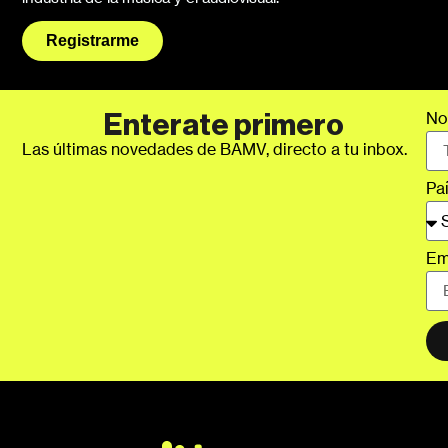
Registrarme
No
Enterate primero
Las últimas novedades de BAMV, directo a tu inbox.
Pa
Em