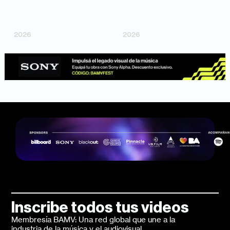
"Argentina Is Daing" —
"TENEMOS PIEL" —
Marttein (dir. Mutti Valentín,
Saramalacara (dir. Cruz
Bosco Cabello)
Larrosa, Ripbort)
2026
2026
Inscribe todos tus videos
Membresía BAMV: Una red global que une a la
industria de la música y el audiovisual.