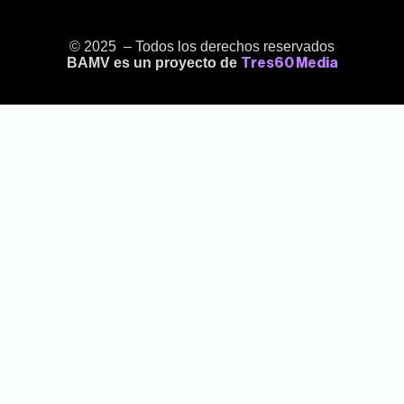
© 2025 – Todos los derechos reservados
BAMV es un proyecto de
Tres60 Media