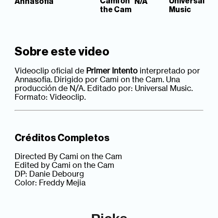
Cami on
Universal
Annasofia
N/A
the Cam
Music
Sobre este video
Videoclip oficial de
Primer Intento
interpretado por
Annasofia. Dirigido por Cami on the Cam. Una
producción de N/A. Editado por: Universal Music.
Formato: Videoclip.
Créditos Completos
Directed By Cami on the Cam
Edited by Cami on the Cam
DP: Danie Debourg
Color: Freddy Mejia