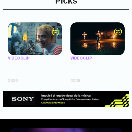
Picks
VIDEOCLIP
VIDEOCLIP
"Argentina Is Daing" —
"TENEMOS PIEL" —
Marttein (dir. Mutti Valentín,
Saramalacara (dir. Cruz
Bosco Cabello)
Larrosa, Ripbort)
2026
2026