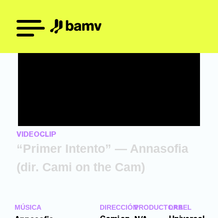
VIDEOCLIP
“Primer Intento” — Annasofia
(dir. Cami on the Cam)
MÚSICA
DIRECCIÓN
PRODUCTORA
LABEL