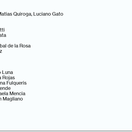
 Matias Quiroga, Luciano Gato
tti
ata
bal de la Rosa
z
o Luna
a Rojas
na Fulqueris
lende
aela Mencia
n Magliano