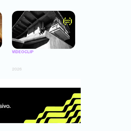
VIDEOCLIP
"X UNAS LLANTAS" — Trueno (dir.
Agustín Puente)
2026