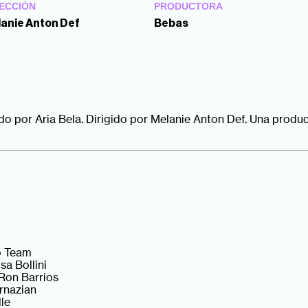
ECCIÓN
PRODUCTORA
anie Anton Def
Bebas
do por Aria Bela. Dirigido por Melanie Anton Def. Una prod
o Team
a Bollini
Ron Barrios
rnazian
le