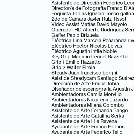
Asistente de Dirección Federico Leo
Director/a de Fotografía Franco D'A
Foquista Tobias Ignacio Tosco gallon
2do de Camara Javier Ruiz Tissot
Video Assist Matías David Mayolo
Operador HD Alberto Rodriguez Ser
Gaffer Pablo Brizuela
Eléctrica Lina Marcela Peñaranda riv
Eléctrico Hector Nicolas Leivas
Eléctrico Agustín Intile Noble
Key Grip Mariano Leonel Razzetto
Grip 1 Emilio Razzetto
Grip 2 Walter Pirola
Steady Juan francisco borghi
Asist de Steadycam Santiago Suáre
Dirección de Arte Emilia Tobia
Diseñador de escenografia Agustin J
Ambientadoras Camila Morvillo
Ambientadoras Nazarena Luzardo
Ambientadoras Milena Colombo
Asistente de Arte Fernanda Bango
Asistente de Arte Catalina Serka
Asistente de Arte Lila Ravena
Ayudante de Arte Franco Hornos
Ayudante de Arte Federico Tello