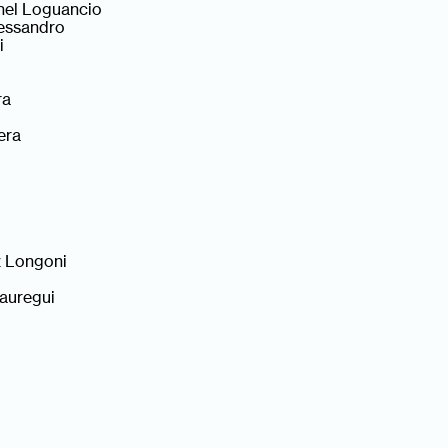
nel Loguancio
lessandro
i
ra
era
z Longoni
auregui