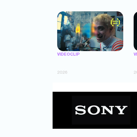
VIDEOCLIP
V
"Argentina Is Daing" — Marttein (dir.
"
Mutti Valentín, Bosco Cabello)
(
2026
2