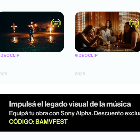
IDEOCLIP
VIDEOCLIP
TENEMOS PIEL" — Saramalacara
"FLORES" — Luz Gaggi (dir. Lucas
dir. Cruz Larrosa, Ripbort)
Fossati)
026
2026